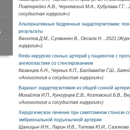
Повторейко А.В., Чернявский М.А., Хубулава Г.Г. 
сосудистая хирургия»)
Альтернативные бедренные эндартерэктомии: тех
результаты
и
Вахитов Д.М., Суоминен В., Оксала Н. , 2021 (Жу
хирургия»)
Redo-хирургия сонных артерий у пациентов с про
ангиопластике со стентированием
Казанцев А.Н., Черных К.П., Багдавадзе Г.Ш., Баян
«Ангиология и сосудистая хирургия»)
Вариант эндартерэктомии из общей сонной артери
Михайлов И.П., Кунгурцев Е.В., Козловский Б.В., В
«Ангиология и сосудистая хирургия»)
Хирургическое лечение при симптомном стенозе с
эмбриональной подъязычной артерии
Щаницын И.Н., Ларин И.В., Титова Ю.И., Сазонова Н