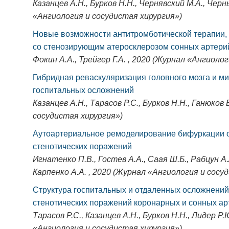
Казанцев А.Н., Бурков Н.Н., Чернявский М.А., Черн
«Ангиология и сосудистая хирургия»)
Новые возможности антитромботической терапии,
со стенозирующим атеросклерозом сонных артери
Фокин А.А., Трейгер Г.А. , 2020 (Журнал «Ангиоло
Гибридная реваскуляризация головного мозга и ми
госпитальных осложнений
Казанцев А.Н., Тарасов Р.С., Бурков Н.Н., Ганюков
сосудистая хирургия»)
Аутоартериальное ремоделирование бифуркации о
стенотических поражений
Игнатенко П.В., Гостев А.А., Саая Ш.Б., Рабцун А.
Карпенко А.А. , 2020 (Журнал «Ангиология и сосу
Структура госпитальных и отдаленных осложнений
стенотических поражений коронарных и сонных ар
Тарасов Р.С., Казанцев А.Н., Бурков Н.Н., Лидер Р.
«Ангиология и сосудистая хирургия»)