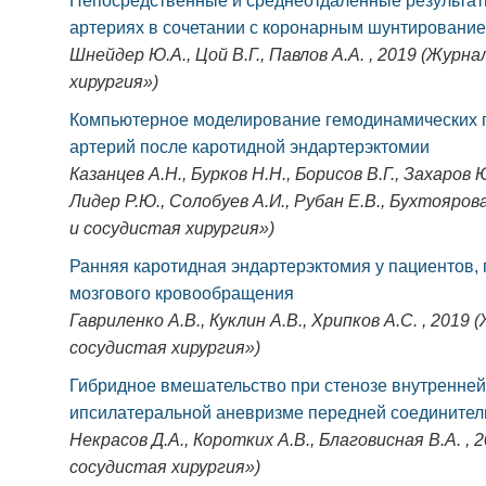
Непосредственные и среднеотдаленные результат
артериях в сочетании с коронарным шунтировани
Шнейдер Ю.А., Цой В.Г., Павлов А.А. , 2019 (Журн
хирургия»)
Компьютерное моделирование гемодинамических п
артерий после каротидной эндартерэктомии
Казанцев А.Н., Бурков Н.Н., Борисов В.Г., Захаров 
Лидер Р.Ю., Солобуев А.И., Рубан Е.В., Бухтояров
и сосудистая хирургия»)
Ранняя каротидная эндартерэктомия у пациентов,
мозгового кровообращения
Гавриленко А.В., Куклин А.В., Хрипков А.С. , 2019
сосудистая хирургия»)
Гибридное вмешательство при стенозе внутренней
ипсилатеральной аневризме передней соединител
Некрасов Д.А., Коротких А.В., Благовисная В.А. ,
сосудистая хирургия»)