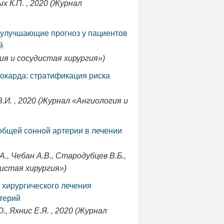
ых К.П. , 2020 (Журнал
 улучшающие прогноз у пациентов
й
гия и сосудистая хирургия»)
окарда: стратификация риска
 В.И. , 2020 (Журнал «Ангиология и
бщей сонной артерии в лечении
А., Чебан А.В., Стародубцев В.Б.,
дистая хирургия»)
 хирургического лечения
терий
Ю., Яхнис Е.Я. , 2020 (Журнал