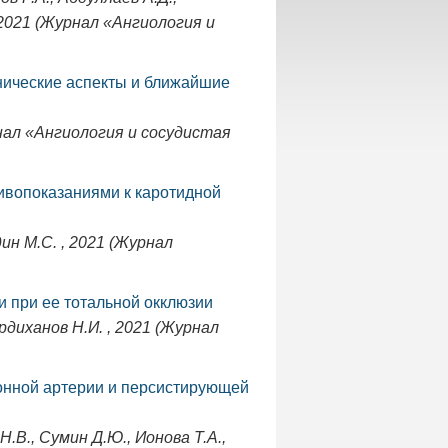
, 2021 (Журнал «Ангиология и
нические аспекты и ближайшие
рнал «Ангиология и сосудистая
тивопоказаниями к каротидной
дин М.С. , 2021 (Журнал
и при ее тотальной окклюзии
ердиханов Н.И. , 2021 (Журнал
онной артерии и персистирующей
.В., Сумин Д.Ю., Ионова Т.А.,