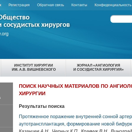
к
Регистрация
Обратная связь
Контакты
Конфиденциальность
 Общество
и сосудистых хирургов
.org
ИНСТИТУТ ХИРУРГИИ
ЖУРНАЛ «АНГИОЛОГИЯ
ИМ. А.В. ВИШНЕВСКОГО
И СОСУДИСТАЯ ХИРУРГИЯ»
ПОИСК НАУЧНЫХ МАТЕРИАЛОВ ПО АНГИОЛ
ХИРУРГИИ
а
Результаты поиска
Протяженное поражение внутренней сонной артер
аутотрансплантация, формирование новой бифурк
Казанцев А.Н., Черных К.П., Кравчук В.Н., Виноград