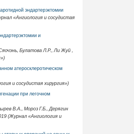
каротидной эндартерэктомии
(Журнал «Ангиология и сосудистая
эндартерэктомии и
Сяочэнь, Булатова Л.Р., Ли Жуй ,
»)
танном атеросклеротическом
логия и сосудистая хирургия»)
генации при легочном
ырев В.А., Мороз Г.Б., Дерягин
 2019 (Журнал «Ангиология и