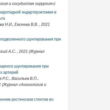
логия и сосудистая хирургия»)
каротидной эндартерэктомии в
ьта
а Н.И., Евсеева В.В. , 2021
-подколенного шунтирования при
ский А.С. , 2021 (Журнал
нарного шунтирования при
х артерий
 Р.С., Васильев В.П.,
21 (Журнал «Ангиология и
онним рестенозом стентов во