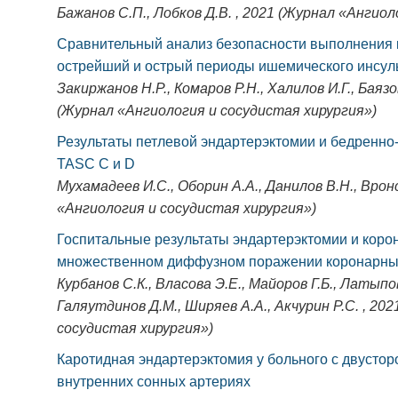
Бажанов С.П., Лобков Д.В. , 2021 (Журнал «Ангио
Сравнительный анализ безопасности выполнения 
острейший и острый периоды ишемического инсул
Закиржанов Н.Р., Комаров Р.Н., Халилов И.Г., Баязов
(Журнал «Ангиология и сосудистая хирургия»)
Результаты петлевой эндартерэктомии и бедренно
TASC C и D
Мухамадеев И.С., Оборин А.А., Данилов В.Н., Врон
«Ангиология и сосудистая хирургия»)
Госпитальные результаты эндартерэктомии и коро
множественном диффузном поражении коронарны
Курбанов С.К., Власова Э.Е., Майоров Г.Б., Латыпов
Галяутдинов Д.М., Ширяев А.А., Акчурин Р.С. , 20
сосудистая хирургия»)
Каротидная эндартерэктомия у больного с двустор
внутренних сонных артериях