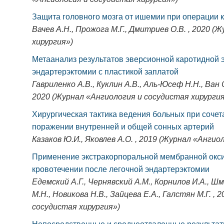
Защита головного мозга от ишемии при операции 
Вачев А.Н., Прожога М.Г., Дмитриев О.В. , 2020 
хирургия»)
Метаанализ результатов эверсионной каротидной 
эндартерэктомии с пластикой заплатой
Гавриленко А.В., Куклин А.В., Аль-Юсеф Н.Н., Ван 
2020 (Журнал «Ангиология и сосудистая хирургия
Хирургическая тактика ведения больных при соче
поражении внутренней и общей сонных артерий
Казаков Ю.И., Яковлев А.О. , 2019 (Журнал «Ангио
Применение экстракорпоральной мембранной окси
кровотечении после легочной эндартерэктомии
Едемский А.Г., Чернявский А.М., Корнилов И.А., Шм
М.Н., Новикова Н.В., Зайцева Е.А., Галстян М.Г. ,
сосудистая хирургия»)