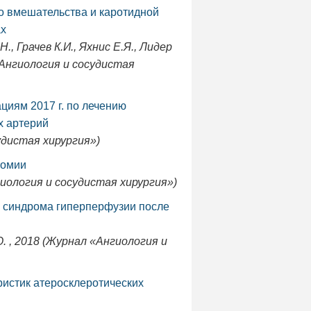
о вмешательства и каротидной
ах
Н., Грачев К.И., Яхнис Е.Я., Лидер
 «Ангиология и сосудистая
иям 2017 г. по лечению
х артерий
удистая хирургия»)
томии
гиология и сосудистая хирургия»)
и синдрома гиперперфузии после
Ю. , 2018 (Журнал «Ангиология и
ристик атеросклеротических