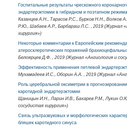
Госпитальные результаты чрескожного коронарног
эндартерэктомии в гибридном и поэтапном режим
Казанцев А.Н., Тарасов Р.С., Бурков Н.Н., Волков А.
Р.Ю., Шабаев А.Р., Барбараш Л.С. , 2019 (Журнал
хирургия»)
Некоторые комментарии к Европейским рекомендац
атеросклеротических поражений брахиоцефальны
Белоярцев Д.Ф. , 2019 (Журнал «Ангиология и сос
Эффективность применения петлевой эндартерэк
Мухамадеев И.С., Оборин А.А. , 2019 (Журнал «Ан
Роль церебральной оксиметрии в прогнозировани
каротидной эндартерэктомии
Щаницын И.Н., Ларин И.В., Бахарев Р.М., Лукин О.
сосудистая хирургия»)
Связь ультразвуковых и морфологических характе
бляшек каротидного синуса