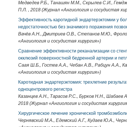
Медведев Р.Б., Танашян М.М., Скрылев С.И., Гемджя
П.Л. , 2018 (Журнал «Ангиология и сосудистая хи
Эффективность каротидной эндартерэктомии у бо
недостаточностью без значимого поражения позв
Вачёв А.Н., Дмитриев О.В., Степанов М.Ю., Фролов
«Ангиология и сосудистая хирургия»)
Сравнение эффективности реканализации со сте
окклюзий поверхностной бедренной артерии и пет
Саая Ш.Б., Гостев А.А., Чебан А.В., Рабцун А.А., К
«Ангиология и сосудистая хирургия»)
Каротидная эндартерэктомия: трехлетние результ
одноцентрового регистра
Казанцев А.Н., Тарасов Р.С., Бурков Н.Н., Шабаев А
2018 (Журнал «Ангиология и сосудистая хирургия
Хирургическое лечение хронической тромбоэмболи
Чернявский М.А., Едемский А.Г., Кудаев Ю.А., Черн