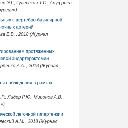
н Э.Г., Гулевская Т.С., Ануфриев
рургия»)
льных с вертебро-базилярной
оночных артерий
а Е.В. , 2018 (Журнал
нтированием протяженных
левой эндартерэктомии
арпенко А.А. , 2018 (Журнал
аты наблюдения в рамках
.Р., Лидер Р.Ю., Миронов А.В. ,
»)
ческой легочной гипертензии
явский А.М. , 2018 (Журнал