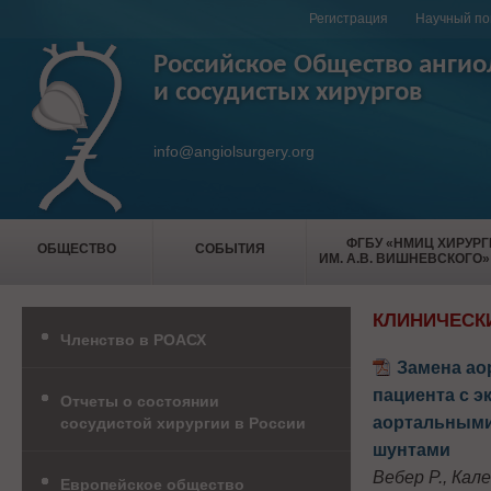
Регистрация
Научный по
Российское Общество ангио
и сосудистых хирургов
info@angiolsurgery.org
ФГБУ «НМИЦ ХИРУР
ОБЩЕСТВО
СОБЫТИЯ
ИМ. А.В. ВИШНЕВСКОГО»
КЛИНИЧЕСК
Членство в РОАСХ
Замена ао
пациента с 
Отчеты о состоянии
аортальными
сосудистой хирургии в России
шунтами
Вебер Р., Кале
Европейское общество