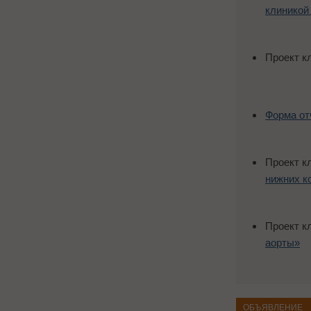
клиникой
Проект к
Форма от
Проект к
нижних к
Проект к
аорты»
ОБЪЯВЛЕНИЕ