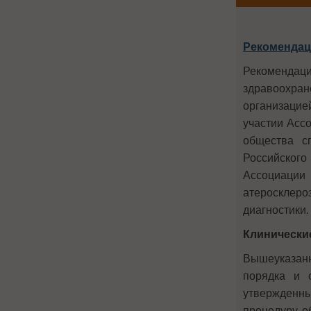
Рекомендац
Рекомендац
здравоохра
организацие
участии Ассо
общества сп
Российского
Ассоциации
атеросклер
диагностики.
Клинически
Вышеуказанн
порядка и 
утвержденн
процедуру о