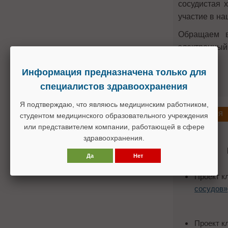
сосудистая 
участие в н
Обращаем в
электронный
Информация предназначена только для
специалистов здравоохранения
Я подтверждаю, что являюсь медицинским работником,
ОБСУЖДЕНИЯ
студентом медицинского образовательного учреждения
или представителем компании, работающей в сфере
здравоохранения.
Да
Нет
Проект к
сосудов»
Проект к