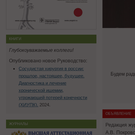
КНИГИ
Глубокоуважаемые коллеги!
Опубликовано новое Руководство:
Сосудистая хирургия в россии:
Будем рад
прошлое, настоящее, будущее.
Диагностика и лечение
хронической ишемии,
угрожающей потерей конечности
(ХИУПК).
2024.
ОБЪЯВЛЕНИЕ
ЖУРНАЛЫ
Редакция жу
А.В. Покров