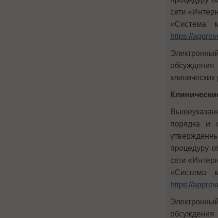
сети «Интер
«Система м
https://approv
Электронны
обсуждения 
клинических
Клинически
Вышеуказанн
порядка и 
утвержденн
процедуру о
сети «Интер
«Система м
https://approv
Электронны
обсуждения 