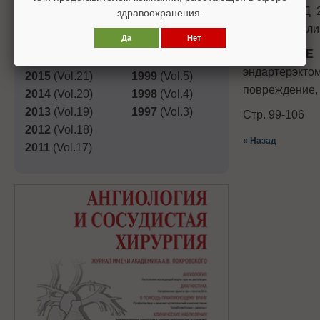
2019
(Vol.25)
2003
(Vol.9)
больных СД 2
здравоохранения.
2018
(Vol.24)
2002
(Vol.8)
ммоль/л) и гл
Да
Нет
2017
(Vol.23)
2001
(Vol.7)
КЛЮЧЕВЫЕ
2016
(Vol.22)
2000
(Vol.6)
эндартерэкт
2015
(Vol.21)
1999
(Vol.5)
повреждение,
2014
(Vol.20)
1998
(Vol.4)
2013
(Vol.19)
1997
(Vol.3)
Стр. 99-106
2012
(Vol.18)
« Назад
2011
(Vol.17)