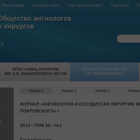
Регистрация
Научный поиск
Сайт журнала АиСХ
Партнёры
О
Общество ангиологов
х хирургов
rg
ФГБУ «НМИЦ ХИРУРГИИ
ЖУРНАЛ «АИСХ ИМ. АК.
ИМ. А.В. ВИШНЕВСКОГО» МЗ РФ
А.В. ПОКРОВСКОГО»
Номер 1
Номер 2
Номер 3
Номер
ЖУРНАЛ «АНГИОЛОГИЯ И СОСУДИСТАЯ ХИРУРГИЯ. Ж
ПОКРОВСКОГО» •
и
2014 • ТОМ 20 • №1