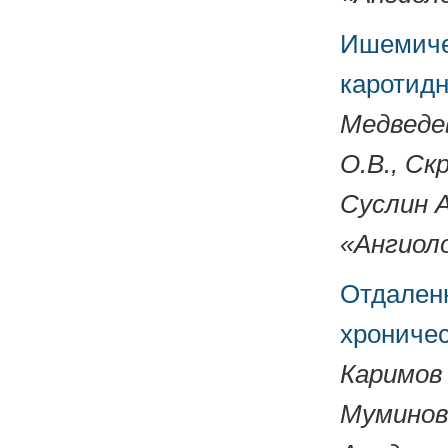
Ишемичес
каротидн
Медведев
О.В., Ск
Суслин А
«Ангиоло
Отдаленн
хроничес
Каримов 
Муминов 