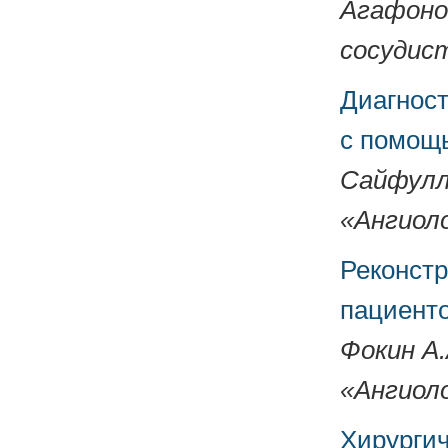
Агафонов
сосудист
Диагност
с помощ
Сайфулли
«Ангиоло
Реконстр
пациенто
Фокин А.
«Ангиоло
Хирургич