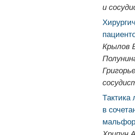
и сосуди
Хирургич
пациент
Крылов В
Полунина
Григорье
сосудист
Тактика 
в сочета
мальфо
Хрипун А