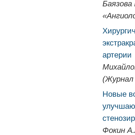
Баязова 
«Ангиоло
Хирурги
экстракр
артерии
Михайлов
(Журнал 
Новые в
улучшающ
стенози
Фокин А.