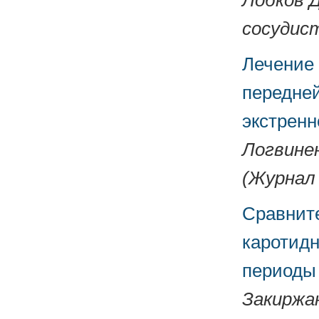
Лобков Д
сосудист
Лечение 
передней
экстренн
Логвинен
(Журнал 
Сравнит
каротидн
периоды
Закиржан