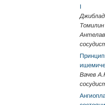
I
Джибладз
Томилин 
Антелава
сосудист
Принцип
ишемиче
Вачев А.
сосудист
Ангиопла