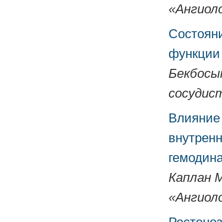
«Ангиоло
Состояни
функции
Бекбосын
сосудист
Влияние
внутренн
гемодин
Каплан М
«Ангиоло