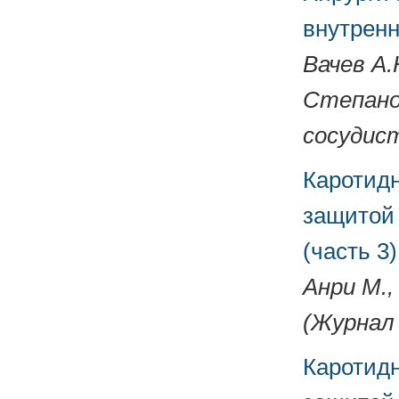
внутренн
Вачев А.
Степанов
сосудист
Каротидн
защитой 
(часть 3)
Анри М.,
(Журнал 
Каротидн