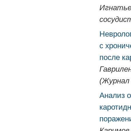
Игнатьев
сосудист
Невролог
с хронич
после ка
Гавриленк
(Журнал 
Анализ о
каротид
поражен
Каримов 