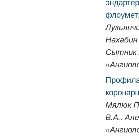
эндарте
флоумет
Лукьянчи
Нахабин 
Сытник А
«Ангиоло
Профила
коронар
Мялюк П.
В.А., Ал
«Ангиоло