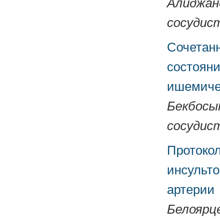
Алиджано
сосудист
Сочетан
состояни
ишемиче
Бекбосын
сосудист
Протоко
инсульто
артерии
Белоярце