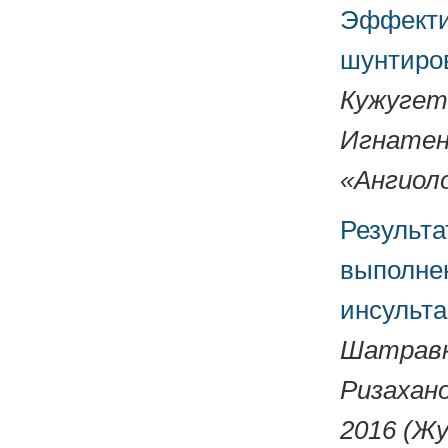
Эффекти
шунтиро
Кужугет 
Игнатенк
«Ангиоло
Результа
выполне
инсульта
Шатравка
Ризахано
2016 (Жу