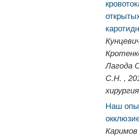
кровоток
открытых
каротид
Кунцевич
Кротенко
Лагода О
С.Н. , 2
хирургия
Наш опыт
окклюзие
Каримов 