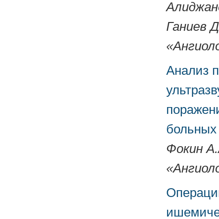
Алиджано
Ганиев Д
«Ангиоло
Анализ 
ультразв
поражени
больных 
Фокин А.
«Ангиоло
Операции
ишемиче