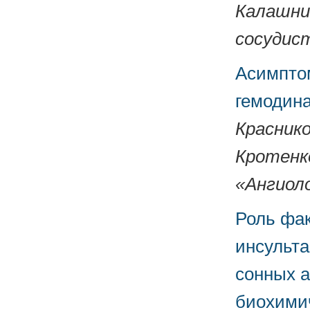
Калашник
сосудист
Асимпто
гемодина
Краснико
Кротенко
«Ангиоло
Роль фак
инсульта
сонных а
биохимич