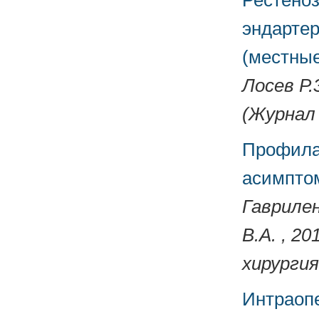
Рестеноз
эндарте
(местные
Лосев Р.
(Журнал 
Профилак
асимпто
Гаврилен
В.А. , 2
хирургия
Интраоп