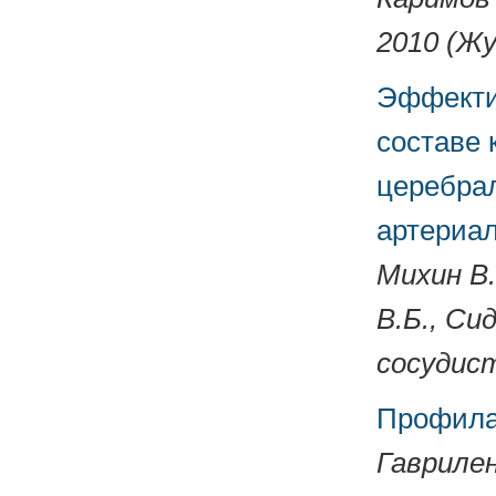
2010 (Жу
Эффекти
составе 
церебра
артериал
Михин В.
В.Б., Си
сосудист
Профила
Гаврилен