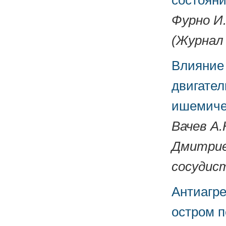
состоян
Фурно И.
(Журнал 
Влияние 
двигател
ишемиче
Вачев А.
Дмитриев
сосудист
Антиагре
остром п