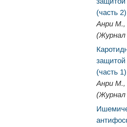
защитой 
(часть 2)
Анри М.,
(Журнал 
Каротидн
защитой 
(часть 1)
Анри М.,
(Журнал 
Ишемичес
антифос