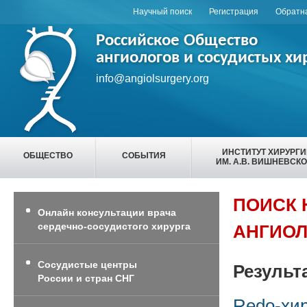
Научный поиск
Регистрация
Обратна
Российское Общество
ангиологов и сосудистых хи
info@angiolsurgery.org
ИНСТИТУТ ХИРУРГ
ОБЩЕСТВО
СОБЫТИЯ
ИМ. А.В. ВИШНЕВСК
ПОИСК 
Онлайн консультации врача
сердечно-сосудистого хирурга
АНГИОЛ
Сосудистые центры
Результ
России и стран СНГ
Redo-хир