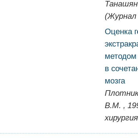
Танашян 
(Журнал 
Оценка 
экстракр
методом
в сочет
мозга
Плотнико
В.М. , 1
хирургия