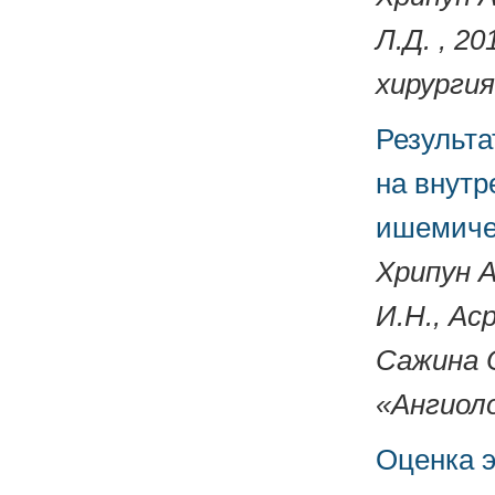
Л.Д. , 2
хирургия
Результа
на внутр
ишемиче
Хрипун А
И.Н., Ас
Сажина О
«Ангиоло
Оценка 