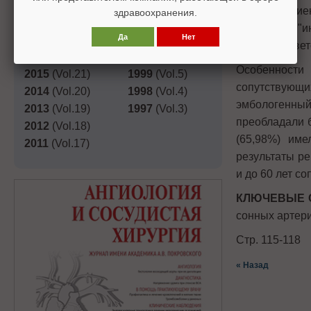
2019
(Vol.25)
2003
(Vol.9)
(1,64%) пациен
здравоохранения.
2018
(Vol.24)
2002
(Vol.8)
Показатель "и
Да
Нет
2017
(Vol.23)
2001
(Vol.7)
60 лет соотве
2016
(Vol.22)
2000
(Vol.6)
Особенност
2015
(Vol.21)
1999
(Vol.5)
сопутствую
2014
(Vol.20)
1998
(Vol.4)
эмбологенный
2013
(Vol.19)
1997
(Vol.3)
преобладали б
2012
(Vol.18)
(65,98%) име
2011
(Vol.17)
результаты р
и до 60 лет с
КЛЮЧЕВЫЕ 
сонных артери
Стр. 115-118
« Назад