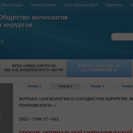
Регистрация
Научный поиск
Сайт журнала АиСХ
Партнёры
О
Общество ангиологов
х хирургов
rg
ФГБУ «НМИЦ ХИРУРГИИ
ЖУРНАЛ «АИСХ ИМ. АК.
ИМ. А.В. ВИШНЕВСКОГО» МЗ РФ
А.В. ПОКРОВСКОГО»
Номер 1
Номер 2
Номер 3
Номер
ЖУРНАЛ «АНГИОЛОГИЯ И СОСУДИСТАЯ ХИРУРГИЯ. Ж
ПОКРОВСКОГО» •
и
2021 • ТОМ 27 • №2