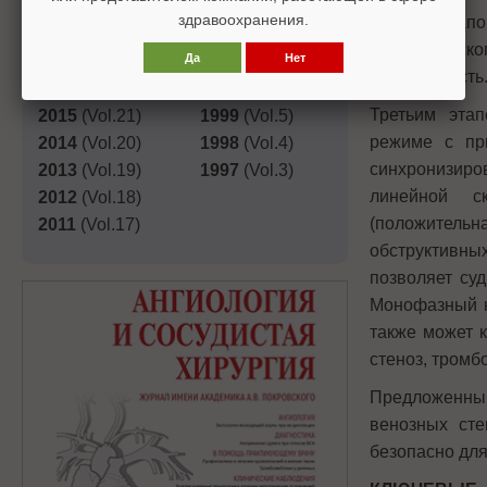
2019
(Vol.25)
2003
(Vol.9)
здравоохранения.
Вторым этапо
2018
(Vol.24)
2002
(Vol.8)
допплеровск
Да
Нет
2017
(Vol.23)
2001
(Vol.7)
проходимость
2016
(Vol.22)
2000
(Vol.6)
Третьим эта
2015
(Vol.21)
1999
(Vol.5)
режиме с пр
2014
(Vol.20)
1998
(Vol.4)
синхронизиро
2013
(Vol.19)
1997
(Vol.3)
линейной с
2012
(Vol.18)
(положитель
2011
(Vol.17)
обструктивны
позволяет су
Монофазный н
также может 
стеноз, тромбо
Предложенный
венозных сте
безопасно для