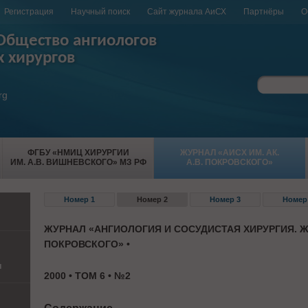
Регистрация
Научный поиск
Сайт журнала АиСХ
Партнёры
О
Общество ангиологов
х хирургов
rg
ФГБУ «НМИЦ ХИРУРГИИ
ЖУРНАЛ «АИСХ ИМ. АК.
ИМ. А.В. ВИШНЕВСКОГО» МЗ РФ
А.В. ПОКРОВСКОГО»
Номер 1
Номер 2
Номер 3
Номер
ЖУРНАЛ «АНГИОЛОГИЯ И СОСУДИСТАЯ ХИРУРГИЯ. Ж
ПОКРОВСКОГО» •
и
2000 • ТОМ 6 • №2