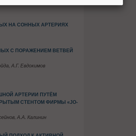
ЫХ НА СОННЫХ АРТЕРИЯХ
НЫХ С ПОРАЖЕНИЕМ ВЕТВЕЙ
ойда, А.Г. Евдокимов
ШНОЙ АРТЕРИИ ПУТЁМ
РЫТЫМ СТЕНТОМ ФИРМЫ «JO-
усейнов, А.А. Калинин
ЫЙ ПОДХОД К АКТИВНОЙ