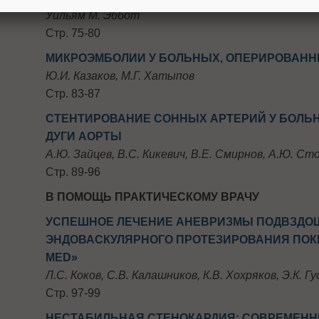
Уильям М. Эббот
Стр. 75-80
МИКРОЭМБОЛИИ У БОЛЬНЫХ, ОПЕРИРОВАНН
Ю.И. Казаков, М.Г. Хатыпов
Стр. 83-87
СТЕНТИРОВАНИЕ СОННЫХ АРТЕРИЙ У БОЛЬ
ДУГИ АОРТЫ
А.Ю. Зайцев, В.С. Кикевич, В.Е. Смирнов, А.Ю. Ст
Стр. 89-96
В ПОМОЩЬ ПРАКТИЧЕСКОМУ ВРАЧУ
УСПЕШНОЕ ЛЕЧЕНИЕ АНЕВРИЗМЫ ПОДВЗДО
ЭНДОВАСКУЛЯРНОГО ПРОТЕЗИРОВАНИЯ ПОК
MED»
Л.С. Коков, С.В. Калашников, К.В. Хохряков, Э.К. Г
Стр. 97-99
НЕСТАБИЛЬНАЯ СТЕНОКАРДИЯ: CОВРЕМЕНН