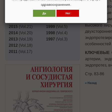
Одним из сп
2019
(Vol.25)
2003
(Vol.9)
здравоохранения.
подвздошног
2018
(Vol.24)
2002
(Vol.8)
долгосрочные
Да
Нет
2017
(Vol.23)
2001
(Vol.7)
эффективным,
2016
(Vol.22)
2000
(Vol.6)
высокого хир
2015
(Vol.21)
1999
(Vol.5)
двухсторонне
2014
(Vol.20)
1998
(Vol.4)
эндопротези
2013
(Vol.19)
1997
(Vol.3)
особенностей
2012
(Vol.18)
2011
(Vol.17)
КЛЮЧЕВЫЕ 
артерии, эн
эндопротез, в
Стр. 83-86
« Назад