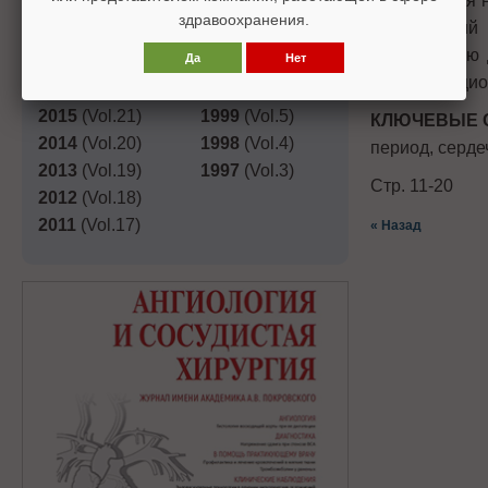
применяться 
2019
(Vol.25)
2003
(Vol.9)
здравоохранения.
сегодняшний
2018
(Vol.24)
2002
(Vol.8)
оптимальную 
Да
Нет
2017
(Vol.23)
2001
(Vol.7)
периоперацио
2016
(Vol.22)
2000
(Vol.6)
2015
(Vol.21)
1999
(Vol.5)
КЛЮЧЕВЫЕ 
2014
(Vol.20)
1998
(Vol.4)
период, серде
2013
(Vol.19)
1997
(Vol.3)
Стр. 11-20
2012
(Vol.18)
2011
(Vol.17)
« Назад