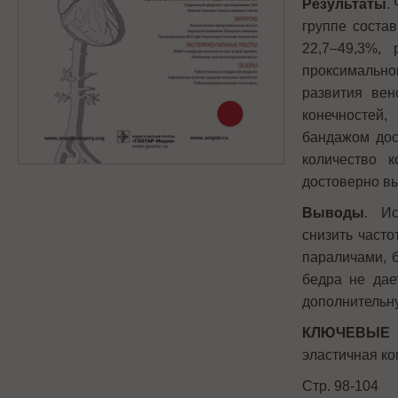
Результаты
.
группе соста
22,7–49,3%,
проксимально
развития ве
конечностей
бандажом дос
количество 
достоверно вы
Выводы
. Ис
снизить част
параличами, 
бедра не дае
дополнительну
КЛЮЧЕВЫЕ
эластичная ко
Стр. 98-104