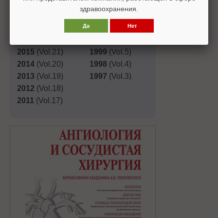
2019
(Vol.25)
2003
(Vol.9)
здравоохранения.
2018
(Vol.24)
2002
(Vol.8)
Да
Нет
2017
(Vol.23)
2001
(Vol.7)
2016
(Vol.22)
2000
(Vol.6)
2015
(Vol.21)
1999
(Vol.5)
2014
(Vol.20)
1998
(Vol.4)
2013
(Vol.19)
1997
(Vol.3)
2012
(Vol.18)
2011
(Vol.17)