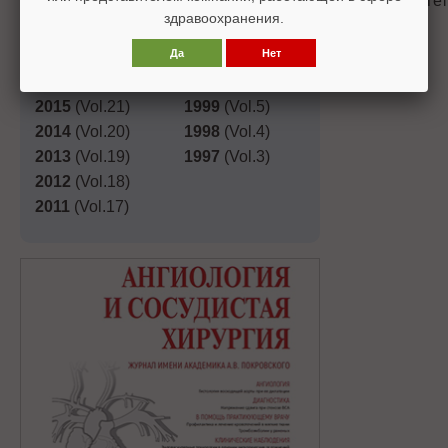
система, веге
2019
(Vol.25)
2003
(Vol.9)
здравоохранения.
2018
(Vol.24)
2002
(Vol.8)
Стр. 84-87
Да
Нет
2017
(Vol.23)
2001
(Vol.7)
« Назад
2016
(Vol.22)
2000
(Vol.6)
2015
(Vol.21)
1999
(Vol.5)
2014
(Vol.20)
1998
(Vol.4)
2013
(Vol.19)
1997
(Vol.3)
2012
(Vol.18)
2011
(Vol.17)