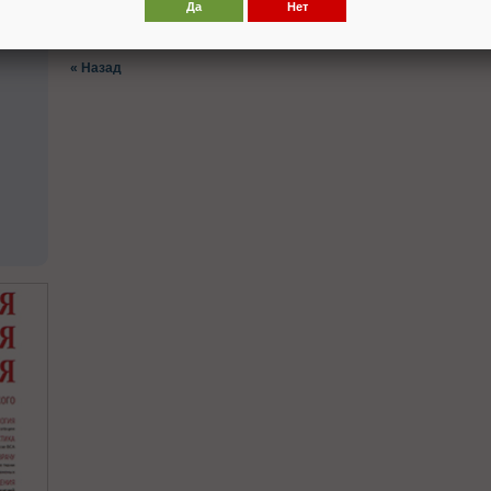
Да
Нет
Стр. 110-113
« Назад