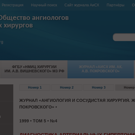
Регистрация
Научный поиск
Сайт журнала АиСХ
Партнёры
О
Общество ангиологов
х хирургов
rg
ФГБУ «НМИЦ ХИРУРГИИ
ЖУРНАЛ «АИСХ ИМ. АК.
ИМ. А.В. ВИШНЕВСКОГО» МЗ РФ
А.В. ПОКРОВСКОГО»
Номер 1
Номер 2
Номер 3
Номер
ЖУРНАЛ «АНГИОЛОГИЯ И СОСУДИСТАЯ ХИРУРГИЯ. Ж
ПОКРОВСКОГО» •
и
1999 • ТОМ 5 • №4