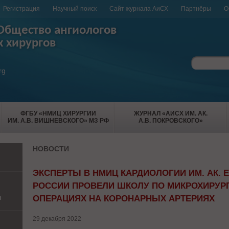
Регистрация
Научный поиск
Сайт журнала АиСХ
Партнёры
О
Общество ангиологов
х хирургов
rg
ФГБУ «НМИЦ ХИРУРГИИ
ЖУРНАЛ «АИСХ ИМ. АК.
ИМ. А.В. ВИШНЕВСКОГО» МЗ РФ
А.В. ПОКРОВСКОГО»
НОВОСТИ
ЭКСПЕРТЫ В НМИЦ КАРДИОЛОГИИ ИМ. АК. 
РОССИИ ПРОВЕЛИ ШКОЛУ ПО МИКРОХИРУРГ
и
ОПЕРАЦИЯХ НА КОРОНАРНЫХ АРТЕРИЯХ
29 декабря 2022