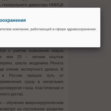
ль генерального директора НМИЦК
ела сердечно-сосудистой хирургии,
динатор мероприятия – ведущий
воохранения
р Ширяев Андрей Андреевич. В
вителем компании, работающей в сфере здравоохранения.
 сотрудники отдела сердечно-
.н.с. Владислав Васильев, с.н.с.
тся с учетом появления новых
лее чем 25 – летним опытом
териях, школа академика Рената
и клиник экспертного уровня. В
я в России прошла путь от
применения сразу в нескольких
рохирургия глаза, пластическая и
ного русла).
» – обучения микрохирургическим
есмотря на постоянное развитие