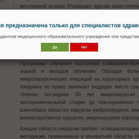
регулярной основе. Руководит курсом заместите
им. ак. Е.И. Чазова по хирургии, руководитель Отд
академик РАН, профессор Ренат Акчурин. Коор
 предназначена только для специалистов здра
научный сотрудник, академик РАН, профессо
тудентом медицинского образовательного учреждения или предста
проведении школы приняли активное участие
сосудистой хирургии: с.н.с. Дамир Галяутдинов, с
Да
Нет
Руслан Латыпов, с.н.с. Петр Лепилин.
Программа обучения постоянно совершенствуе
знаний и методов обучения. Обладая бо
микрохирургических операций на коронарных ар
Акчурина по праву занимает ведущее место сред
течение последних 50 лет микрохирурги
экспериментальной стадии до повседневного 
важнейших областях хирургии (нейрохирургия, мик
реконструктивная хирургия, микрохирургия коронар
Каждая область хирургии требует «специализации
методикам, применимым в конкретной области. Н