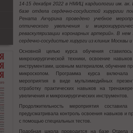
14-15 декабря 2022 в НМИЦ кардиологии им. ак. 
базе отдела сердечно-сосудистой хирургии п
Рената Акчурина проведено учебное меропр
оптического увеличения и микрохирургиче
реваскуляризации коронарных артерий». В нем
сердечно-сосудистые хирурги из клиник Москвы и
Основной целью курса обучения ставилось
микрохирургической техники, освоение навыко
инструментами, шовным материалом, обучение п
микроскопом. Программа курса включала 
мероприятия в виде мультимедийных презент
отработку практических навыков на тренажере
увеличения и микрохирургических инструментов.
Продолжительность мероприятия составила 
предусматривала контроль освоения навыков и п
с помощью специальных тестов.
Подобная школа проводится на базе Отдела се