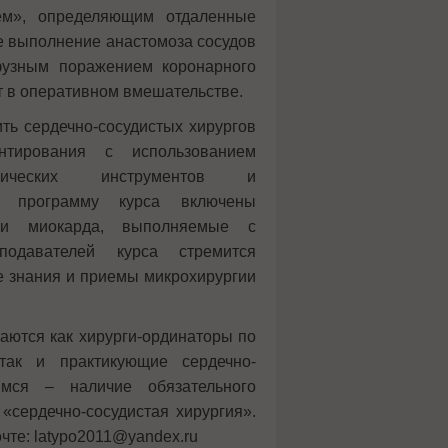
нем», определяющим отдаленные
е выполнение анастомоза сосудов
узным поражением коронарного
т в оперативном вмешательстве.
ть сердечно-сосудистых хирургов
унтирования с использованием
ргических инструментов и
В программу курса включены
ции миокарда, выполняемые с
подавателей курса стремится
 знания и приемы микрохирургии
аются как хирурги-ординаторы по
 так и практикующие сердечно-
имся – наличие обязательного
«сердечно-сосудистая хирургия».
чте: latypo2011@yandex.ru