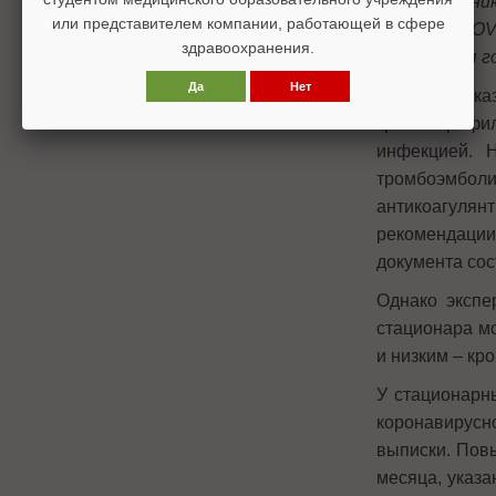
использован
или представителем компании, работающей в сфере
больных COV
здравоохранения.
завершения г
Да
Нет
ASH высказ
тромбопрофил
инфекцией. 
тромбоэмбо
антикоагул
рекомендаци
документа сос
Однако экспе
стационара м
и низким – кр
У стационарн
коронавирусн
выписки. Пов
месяца, указ