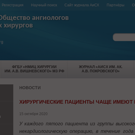
Регистрация
Научный поиск
Сайт журнала АиСХ
Партнёры
О
Общество ангиологов
х хирургов
rg
ФГБУ «НМИЦ ХИРУРГИИ
ЖУРНАЛ «АИСХ ИМ. АК.
ИМ. А.В. ВИШНЕВСКОГО» МЗ РФ
А.В. ПОКРОВСКОГО»
НОВОСТИ
ХИРУРГИЧЕСКИЕ ПАЦИЕНТЫ ЧАЩЕ ИМЕЮТ 
15 октября 2020
и
У каждого пятого пациента из группы высоког
некардиологическую операцию, в течение года