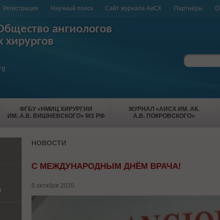
Регистрация
Научный поиск
Сайт журнала АиСХ
Партнёры
О
Общество ангиологов
х хирургов
rg
ФГБУ «НМИЦ ХИРУРГИИ
ЖУРНАЛ «АИСХ ИМ. АК.
ИМ. А.В. ВИШНЕВСКОГО» МЗ РФ
А.В. ПОКРОВСКОГО»
НОВОСТИ
С МЕЖДУНАРОДНЫМ ДНЁМ ВРАЧА!
5 октября 2020
и