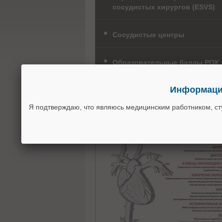
сосудистых хирургов (ESVS)
Сосудистые центры
Образовательные баллы РОХ
Информация
Я подтверждаю, что являюсь медицинским работником, с