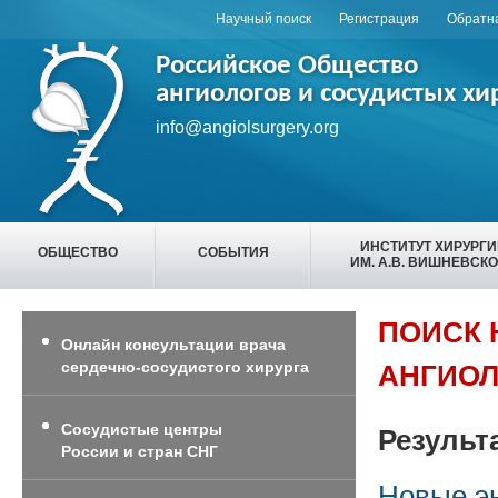
Научный поиск
Регистрация
Обратна
Российское Общество
ангиологов и сосудистых хи
info@angiolsurgery.org
ИНСТИТУТ ХИРУРГ
ОБЩЕСТВО
СОБЫТИЯ
ИМ. А.В. ВИШНЕВСК
ПОИСК 
Онлайн консультации врача
сердечно-сосудистого хирурга
АНГИОЛ
Сосудистые центры
Результ
России и стран СНГ
Новые э