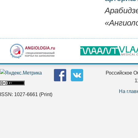
Арабидзе
«Ангиоло
Российское О
1
На глав
ISSN: 1027-6661
(Print)