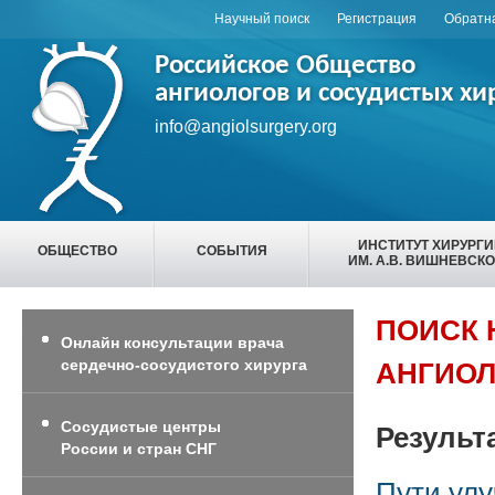
Научный поиск
Регистрация
Обратна
Российское Общество
ангиологов и сосудистых хи
info@angiolsurgery.org
ИНСТИТУТ ХИРУРГ
ОБЩЕСТВО
СОБЫТИЯ
ИМ. А.В. ВИШНЕВСК
ПОИСК 
Онлайн консультации врача
сердечно-сосудистого хирурга
АНГИОЛ
Сосудистые центры
Результ
России и стран СНГ
Пути улу