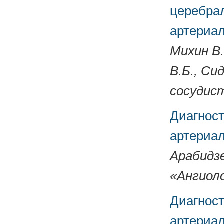
церебра
артериал
Михин В.
В.Б., Си
сосудист
Диагност
артериал
Арабидзе
«Ангиоло
Диагност
артериал